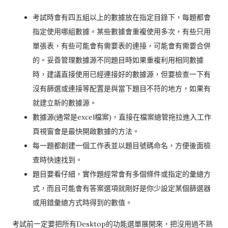
考試時會有四五組以上的數據放在指定目錄下，每題都會
指定使用哪組數據。某些數據會重複使用多次，有些只用
單張表，有些可能會有需要表的連接，可能會有需要合併
的。妥善管理數據源不同題目時如果重複利用相同數據
時，建議直接使用已經連接好的數據源，但要檢查一下有
沒有篩選或連接等配置是與當下題目不符的地方，如果有
就建立新的數據源。
數據源(通常是excel檔案)，直接在檔案總管拖拉進入工作
頁視窗會是最快開啟數據的方法。
每一題都創建一個工作表並以題目號碼命名，方便後面檢
查時快速找到。
題目要看仔細，實作題經常會有多個條件或指定的彙總方
式，而且可能會有答案選項就剛好是你少設定某個篩選器
或用錯彙總方式時得到的數值。
考試前一定要把所有Desktop的功能選單展開來，把沒用過不熟