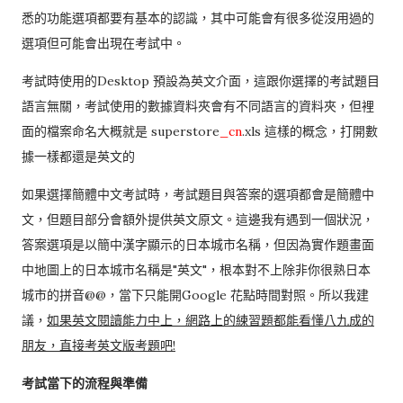
悉的功能選項都要有基本的認識，其中可能會有很多從沒用過的
選項但可能會出現在考試中。
考試時使用的Desktop 預設為英文介面，這跟你選擇的考試題目
語言無關，考試使用的數據資料夾會有不同語言的資料夾，但裡
面的檔案命名大概就是 superstore
_cn
.xls 這樣的概念，打開數
據一樣都還是英文的
如果選擇簡體中文考試時，考試題目與答案的選項都會是簡體中
文，但題目部分會額外提供英文原文。這邊我有遇到一個狀況，
答案選項是以簡中漢字顯示的日本城市名稱，但因為實作題畫面
中地圖上的日本城市名稱是"英文"，根本對不上除非你很熟日本
城市的拼音@@，當下只能開Google 花點時間對照。所以我建
議，
如果英文閱讀能力中上，網路上的練習題都能看懂八九成的
朋友，直接考英文版考題吧!
考試當下的流程與準備