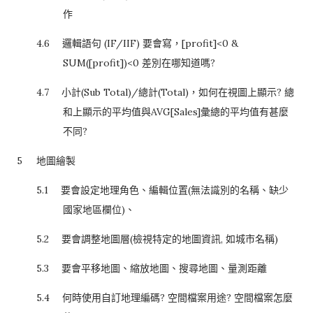
作
4.6
邏輯語句
(IF/IIF)
要會寫，
[profit]<0 &
SUM([profit])<0
差別在哪知道嗎
?
4.7
小計
(Sub Total)/
總計
(Total)
，如何在視圖上顯示
?
總
和上顯示的平均值與
AVG[Sales]
彙總的平均值有甚麼
不同
?
5
地圖繪製
5.1
要會設定地理角色、編輯位置
(
無法識別的名稱、缺少
國家地區欄位
)
、
5.2
要會調整地圖層
(
檢視特定的地圖資訊
,
如城市名稱
)
5.3
要會平移地圖、縮放地圖、搜尋地圖、量測距離
5.4
何時使用自訂地理編碼
?
空間檔案用途
?
空間檔案怎麼