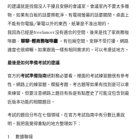
的建議就是找個沒人干擾且安靜的會議室。會議室內不要太多雜
物，如果有白板的話要擦乾淨，有電視螢幕的話要關閉。桌面上
不能有你電腦/筆電以外的東西，紙筆是不准出現的。
我因為已經是freelancer沒有適合的空間，後來是找了家商務咖
啡廳 -
聊聊-輕商務咖啡廳
，有包廂空間，安靜不受打擾，網路
速度也很順暢。如果跟我一樣有相同需求的，可以考慮這地方。
最後是如何準備考試的建議
官方的
考試準備指南
絕對務必要看，裡面的考試練習題很有參考
性。網路上的練習題、模擬考題、考古題等如果有找到是可以拿
來練習，但要注意網路上題目有些是有點歷史了可能沒包含到最
近版本功能的相關題目。
考試的題目分布在七個領域，在官方考試指南中有分數比重說
明。我把我覺得重點的地方整理如下：
1
數據聯接