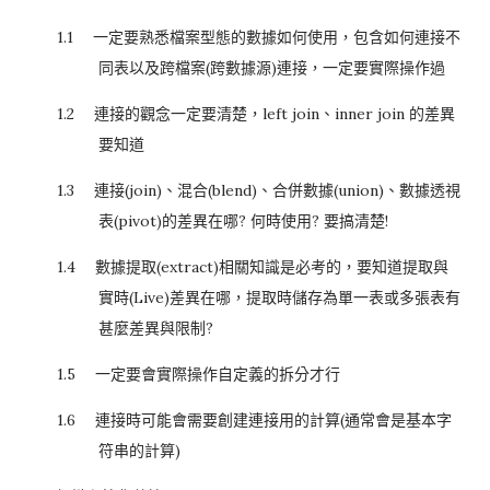
1.1
一定要熟悉檔案型態的數據如何使用，包含如何連接不
同表以及跨檔案
(
跨數據源
)
連接，一定要實際操作過
1.2
連接的觀念一定要清楚，
left join
、
inner join
的差異
要知道
1.3
連接
(join)
、混合
(blend)
、合併數據
(union)
、數據透視
表
(pivot)
的差異在哪
?
何時使用
?
要搞清楚
!
1.4
數據提取
(extract)
相關知識是必考的，要知道提取與
實時
(Live)
差異在哪，提取時儲存為單一表或多張表有
甚麼差異與限制
?
1.5
一定要會實際操作自定義的拆分才行
1.6
連接時可能會需要創建連接用的計算
(
通常會是基本字
符串的計算
)