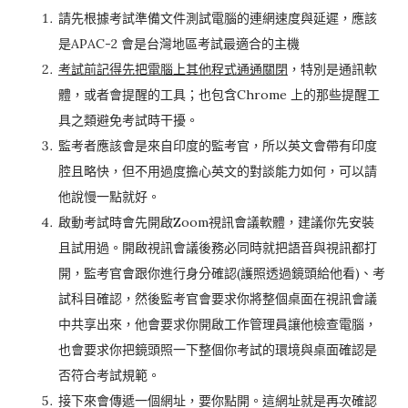
請先根據考試準備文件測試電腦的連網速度與延遲，應該
是APAC-2 會是台灣地區考試最適合的主機
考試前記得先把電腦上其他程式通通關閉
，特別是通訊軟
體，或者會提醒的工具；也包含Chrome 上的那些提醒工
具之類避免考試時干擾。
監考者應該會是來自印度的監考官，所以英文會帶有印度
腔且略快，但不用過度擔心英文的對談能力如何，可以請
他說慢一點就好。
啟動考試時會先開啟Zoom視訊會議軟體，建議你先安裝
且試用過。開啟視訊會議後務必同時就把語音與視訊都打
開，監考官會跟你進行身分確認(護照透過鏡頭給他看)、考
試科目確認，然後監考官會要求你將整個桌面在視訊會議
中共享出來，他會要求你開啟工作管理員讓他檢查電腦，
也會要求你把鏡頭照一下整個你考試的環境與桌面確認是
否符合考試規範。
接下來會傳遞一個網址，要你點開。這網址就是再次確認