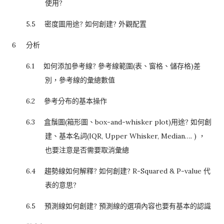
使用
?
5.5
密度圖用途
?
如何創建
?
外觀配置
6
分析
6.1
如何添加參考線
?
參考線範圍
(
表、窗格、儲存格
)
差
別，參考線的彙總數值
6.2
參考分布的基本操作
6.3
盒鬚圖
(
箱形圖、
box-and-whisker plot)
用途
?
如何創
建、基本名詞
(IQR, Upper Whisker, Median….
)
，
也要注意是否需要取消彙總
6.4
趨勢線如何解釋
?
如何創建
? R-Squared & P-value
代
表的意思
?
6.5
預測線如何創建
?
預測線的選項內容也要有基本的認識