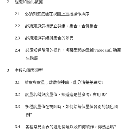
2
組織和簡化數據
2.1
必須知道怎樣在視圖上直接操作排序
2.2
必須知道怎樣建立群組、集合、合併集合
2.3
必須知道群組與集合的差異
2.4
必須知道階層的操作、哪種型態的數據
Tableau
自動產
生階層
3
字段和圖表類型
3.1
維度與度量；離散與連續，能分清楚差異嗎
?
3.2
度量名稱與度量值，知道這是甚麼嗎
?
會用嗎
?
3.3
多種度量值在視圖時，如何給每個量值各別的顏色圖
例
?
3.4
各種常見圖表的適用情境以及如何製作，你熟悉嗎
?