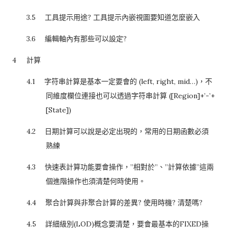
3.5
工具提示用途
?
工具提示內嵌視圖要知道怎麼嵌入
3.6
編輯軸內有那些可以設定
?
4
計算
4.1
字符串計算是基本一定要會的
(left, right, mid…)
，不
同維度欄位連接也可以透過字符串計算
([Region]+’-’+
[State])
4.2
日期計算可以說是必定出現的，常用的日期函數必須
熟練
4.3
快速表計算功能要會操作，
”
相對於
”
、
”
計算依據
”
這兩
個進階操作也須清楚何時使用。
4.4
聚合計算與非聚合計算的差異
?
使用時機
?
清楚嗎
?
4.5
詳細級別
(LOD)
概念要清楚，要會最基本的
FIXED
操