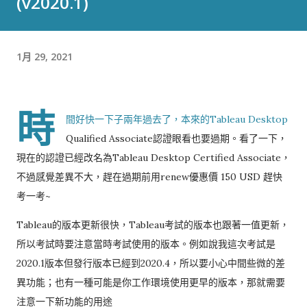
(v2020.1)
1月 29, 2021
時
間好快一下子兩年過去了，本來的
Tableau Desktop
Qualified Associate
認證眼看也要過期。
看了一下，
現在的認證已經改名為
Tableau Desktop Certified Associate
，
不過感覺差異不大，趕在過期前用
renew
優惠價
150 USD
趕快
考一考
~
Tableau
的版本更新很快，
Tableau
考試的版本也跟著一值更新，
所以考試時要注意當時考試使用的版本。
例如說我這次考試是
2020.1
版本但發行版本已經到
2020.4
，所以要小心中間些微的差
異功能；也有一種可能是你工作環境使用更早的版本，那就需要
注意一下新功能的用途