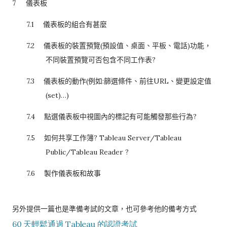
7
儀表板
7.1
儀表板的組合有甚麼
7.2
儀表板的裝置預覽
(
預設值、桌面、平板、電話
)
功能，
不同裝置預覽可否包含不同工作表
?
7.3
儀表板的動作
(
例如
:
篩選條件、前往
URL
、變更設定值
(set)…)
7.4
點選儀表板中視圖內的標記有可能觸發那些行為
?
7.5
如何共享工作簿
? Tableau Server/Tableau
Public/Tableau Reader ?
7.6
製作儀表板和故事
另外提供一篇也是準備考試的文章，也可參考他的備考方式
60
天輕鬆通過
Tableau
的認證考試