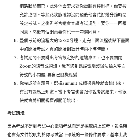
網路狀態而已。此外他會要求對你電腦有控制權，你要按
允許控制。等網路狀態確認沒問題後他會花好幾分鐘時間
設定考試。之後監考官還會宣讀考試規則，要你一一回覆
同意，然後有個網頁要你也一一勾選同意。
整個考前的流程大約15-20分鐘，走完上面流程後點下畫面
中的開始考試才真的開始倒數計時兩小時時間。
考試期間不要跳出考官設定好的遠端桌面，也不要關閉
Zoom的語音或視訊。我有遇到遠端電腦沒辦法輸入空白
符號的小問題, 要自己隨機應變。
你完成所有題目，選擇summit 成績過幾秒就會跳出來，
有沒有過馬上知道。當下考官也會跟你說考試結束，他很
快就會將相關視窗都關閉跳出。
考試環境
因為考試不是到考試中心電腦考試而是是採取線上監考，報名時
也會有文件說明對於你考試當下環境的一些條件要求，基本上我