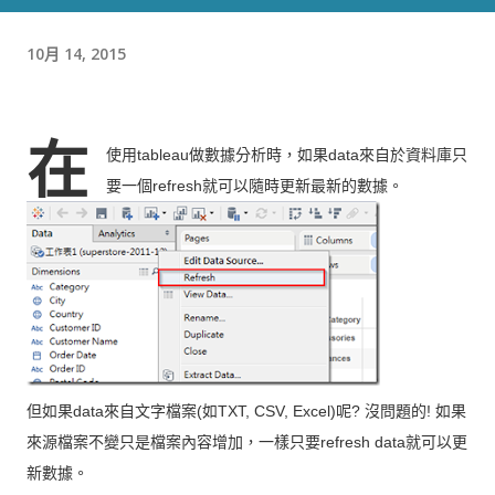
10月 14, 2015
在
使用
做數據分析時，如果
來自於資料庫只
tableau
data
要一個
就可以隨時更新最新的數據。
refresh
但如果
來自文字檔案
如
呢
沒問題的
如果
data
(
TXT, CSV, Excel)
?
!
來源檔案不變只是檔案內容增加，一樣只要
就可以更
refresh data
新數據。