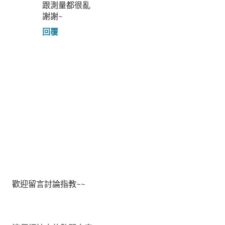
跟測量都很亂
謝謝~
回覆
張
歡迎留言討論指教~~
貼
留
言